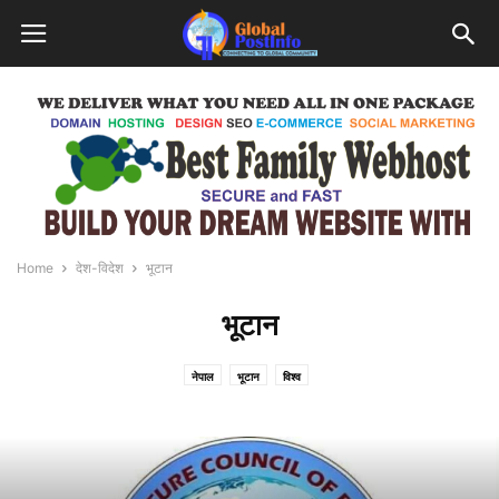
Home
देश-विदेश
भूटान
भूटान
नेपाल
भूटान
विश्व