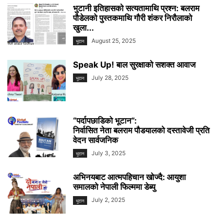
भुटानी इतिहासको सत्यतामाथि प्रश्न: बलराम
पौडेलको पुस्तकमाथि गौरी शंकर निरौलाको
खुला...
August 25, 2025
भूटान
Speak Up! बाल सुरक्षाको सशक्त आवाज
July 28, 2025
भूटान
“पर्दापछाडिको भूटान”:
निर्वासित नेता बलराम पौडयालको दस्तावेजी प्रति
वेदन सार्वजनिक
July 3, 2025
भूटान
अभिनयबाट आत्मपहिचान खोज्दै: आयुशा
समालको नेपाली फिल्ममा डेब्यु
July 2, 2025
भूटान