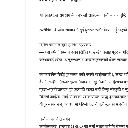
• याम राईको “याम: एक सापेक्ष”
यी कृतिहरूले समसामयिक नेपाली साहित्यमा नयाँ स्वर र दृष्टि
त्यसैबिच, डेन्जोम साम्पाङले दुई पुरस्कारको घोषणा गर्नु भएक
दिनेश चाम्लिङ युवा प्रतिभा पुरस्कार
— यस वर्षको सम्मान स्वाकारोक्ति फाउन्डेशनलाई प्रदान 
संस्थालाई खोज, अनुसन्धान र प्रचारप्रसारको क्षेत्र सशक्त ब
स्वाकारोक्ति सिद्धि पुरस्कार कवि बैरागी काइँलालाई ६ लाख रा
बैरागी काइँला (तिलविक्रम नेम्बाङ लिम्बु) नेपाली साहित्यक
प्रज्ञा–प्रतिष्ठानका पूर्व कुलपति रहेका उहाँ लिम्बु संस्कृति 
“बैरागी काइँला” लाई यो वर्षको स्वाकारोक्ति सिद्धि पुरस्कारब
यो पुरस्कार सन् २०२२ मा पहिलोपल्ट नेपाली मूलका भारतीय स
नयाँ कार्यसमिति चयन
कार्यक्रमको अन्त्यमा GBLO को नयाँ नेतृत्व समिति घोषणा ग