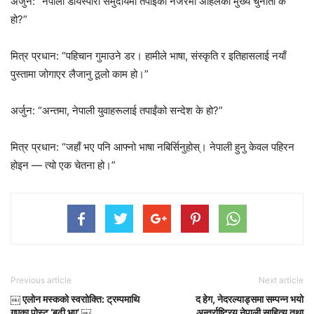
अर्जुन: “नेपाली डायस्पोरा समुदायमा तपाईंको नजरमा अहिलेको मुख्य चुनौती के
हो?”
मित्र प्रधान: “पहिचान गुमाउने डर। हामीले भाषा, संस्कृति र इतिहासलाई नयाँ
पुस्तामा जोगाएर लैजानु ठूलो काम हो।”
अर्जुन: “अन्तमा, नेपाली युवाहरूलाई तपाईंको सन्देश के हो?”
मित्र प्रधान: “जहाँ भए पनि आफ्नो भाषा नबिर्सिनुहोस्। नेपाली हुनु केवल पहिरन
होइन — त्यो एक चेतना हो।”
Previous article
Next article
￼ एलोन मस्कको स्वराोक्ति: ट्रम्पमाथि
द हेग, नेदरल्याड्समा सम्पन्न भयो
गएका पोस्ट ‘बढी भए’ ￼
अन्तर्राष्ट्रिय नेपाली साहित्य तथा