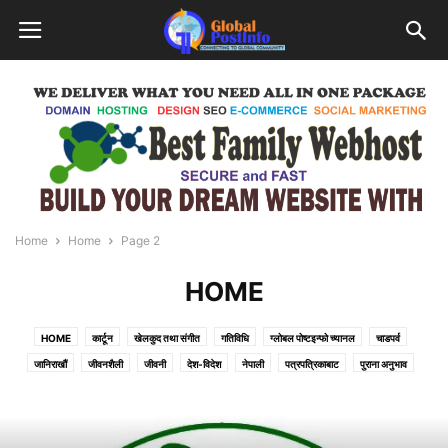
Home
Home
Page 2
HOME
HOME
कार्टून
खेलकुद तथा संगीत
गतिविधि
ग्लोबल पोष्टइन्फो च्यानल
चाडपर्व
जानिराखौं
जीवनशैली
जीवनी
देश-विदेश
नेपाली
पत्रपत्रिकाबाट
पुराना अनुभाव
प्रतिभा परिचय
फेसन /चलचित्र
फोटो फिचर
बाल संसार
महिनाको बिजेता तस्बिर
महिला संसार
मुख्य आकर्षण
मुख्य खबर
विचार/विश्लेषण
विशेष
सफलताको कथा
संबाद
समाचार
समाजसेवा
समुदाय
सम्पादकीय
सामाजिक संजालबाट
साहित्य, सृजना र संवाद