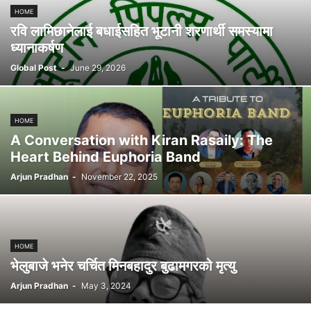
HOME
सूचना र प्रविधि
स्वास्थ्य
रवि लामिछानेलाई बधाईसहित भूटानी शरणार्थी समस्यामा
ध्यानाकर्षण
Global Post
-
June 29, 2026
HOME
A Conversation with Kiran Rasaily: The
Heart Behind Euphoria Band
Arjun Pradhan
-
November 22, 2025
HOME
भेलुबाजे भनेर चर्चित मिनबहादुर बुढामगरको मृत्यु
Arjun Pradhan
-
May 3, 2024