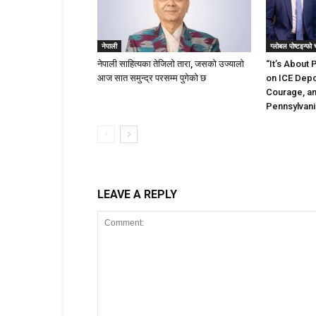
नेपाली
ग्लोबल पोष्टइन्फो
नेपाली साहित्यका तेजिलो तारा, जसको उज्यालो
“It’s About 
आज सात समुन्द्र परसम्म पुगेको छ
on ICE Depo
Courage, an
Pennsylvania
LEAVE A REPLY