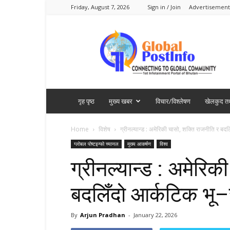
Friday, August 7, 2026
Sign in / Join
Advertisement
Global
PostInfo
गृह पृष्ठ
मुख्य खबर
विचार/विश्लेषण
खेलकुद तथ
Home
विशेष
ग्रीनल्यान्ड : अमेरिकी चासो, शक्ति राजनीति र बद
ग्लोबल पोष्टइन्फो च्यानल
मुख्य आकर्षण
विश्व
ग्रीनल्यान्ड : अमेरिक
बदलिँदो आर्कटिक भू
By
Arjun Pradhan
-
January 22, 2026