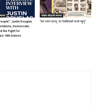
 च्यानल
ग्लोबल पोष्टइन्फो च्यानल
People”: Justin Douglas
“बरु ज्यान फाल्नु तर देशबिनाको मान्छे नहुनू”
rtations, Democratic
d the Fight for
’s 10th District