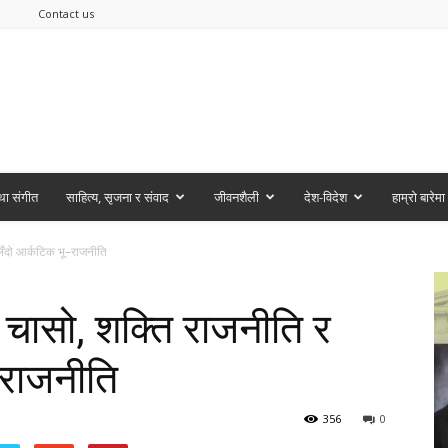
Contact us
ा संगीत
साहित्य, सृजना र संवाद
जीवनशैली
देश-विदेश
हाम्रो बारेमा
लिँदो आर्कटिक भू–राजनीति
ी चासो, शक्ति राजनीति र
–राजनीति
356
0