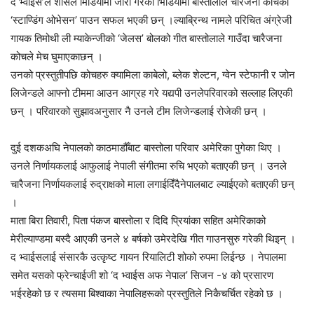
द भ्वाईस’ले शोसल मिडियामा जारी गरेको भिडियोमा बास्तोलाले चारैजना कोचको
‘स्टाण्डिंग ओभेसन’ पाउन सफल भएकी छन् ।ल्याब्रिन्थ नामले परिचित अंग्रेजी
गायक तिमोथी ली म्याकेन्जीको ‘जेलस’ बोलको गीत बास्तोलाले गाउँदा चारैजना
कोचले मेच घुमाएकाछन् ।
उनको प्रस्तुतीपछि कोचहरु क्यामिला काबेलो, ब्लेक शेल्टन, ग्वेन स्टेफानी र जोन
लिजेन्डले आफ्नो टीममा आउन आग्रह गरे यद्यपी उनलेपरिवारको सल्लाह लिएकी
छन् । परिवारको सुझावअनुसार नै उनले टीम लिजेन्डलाई रोजेकी छन् ।
दुई दशकअघि नेपालको काठमाडौँबाट बास्तोला परिवार अमेरिका पुगेका थिए ।
उनले निर्णायकलाई आफुलाई नेपाली संगीतमा रुचि भएको बताएकी छन् । उनले
चारैजना निर्णायकलाई रुद्राक्षको माला लगाईदिँदैनेपालबाट ल्याईएको बताएकी छन्
।
माता बिरा तिवारी, पिता पंकज बास्तोला र दिदि प्रियांका सहित अमेरिकाको
मेरील्याण्डमा बस्दै आएकी उनले ४ बर्षको उमेरदेखि गीत गाउनसुरु गरेकी थिइन् ।
द भ्वाईसलाई संसारकै उत्कृष्ट गायन रियालिटी शोको रुपमा लिईन्छ । नेपालमा
समेत यसको फ्रेन्चाईजी शो ‘द भ्वाईस अफ नेपाल’ सिजन -४ को प्रसारण
भईरहेको छ र त्यसमा बिश्वाका नेपालिहरूको प्रस्तुतिले निकैचर्चित रहेको छ ।