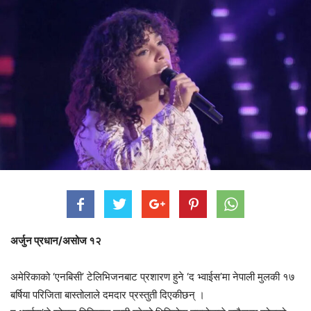
अर्जुन प्रधान/असोज १२
अमेरिकाको ‘एनबिसी’ टेलिभिजनबाट प्रशारण हुने ‘द भ्वाईस’मा नेपाली मुलकी १७
बर्षिया परिजिता बास्तोलाले दमदार प्रस्तुती दिएकीछन् ।