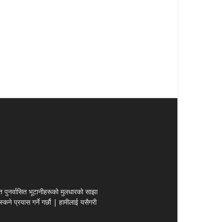
पित पुनर्वासित भूटानीहरूको मुलधारको साझा
कने प्रयास गर्ने गर्छौ | हामीलाई यसैगरी