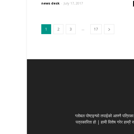
news desk
-
July 17, 2017
...
1
2
3
17
ग्लोबल पोष्टइन्फो तपाईको आफ्नै पत्रिका 
पत्रकारिता हो | हामी विशेष गरेर हाम्रै