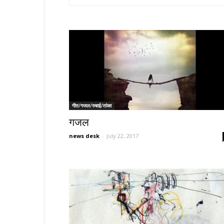
गीत/गजल/रुबाई/तांका
गजल
news desk
-
July 22, 2017