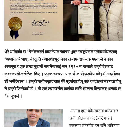
धेरै आशिर्वाद छ “ रेनोल्डसर्ग काउन्सिल सदस्य भुवन प्याकुरेलले ग्लोबलपोस्टलाइ
“अप्सनाको भाषा, संस्कृति र आस्था भुटानका राजाभन्दा फरक भएकाले उनका
आमाबुवा र एक लाख भुटानी नागरिकलाई सन् १९९० मा राजाले हाम्रो देशबाट
जबरजस्ती लखेटेका थिए । फलतास्वरूपः आज यो कार्यहरूको साक्षी हामी भइरहेका
छौ अमेरिकामा । हाम्रो नानीबाबूहरूलाइ धेरै प्रशंसा दिनु पर्छ र पढाइमा सहायता दिनु
नै हाम्रो जिम्मेवारी हो । यो एक उदाहरणीय कार्यको लागि अप्सना बिस्वालाइ धन्वाद छ
“ भन्नुभयो ।
अप्सना हाल कोलम्बसमा बस्छिन् र
उनी कोलम्बस अल्टेनेटिभ हाई
स्कूलमा सोफमोर हुन् उनि भविष्यमा