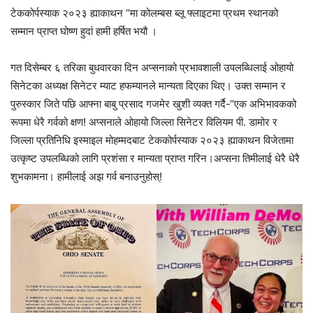
टेककोर्पस्याक २०२३ ह्याकाथन “मा कोलम्बस ब्लू फ्लाइटमा प्रथम स्थानको
सम्मान प्राप्त घोष्ण हुदां हामी हर्षित भयौ ।
गत दिसेम्बर ६ तरिका बुधवारका दिन अप्सनाको प्रभावशाली उपलब्धिलाई ओहायो
सिनेटका अध्यक्ष सिनेटर म्याट हफम्यानले मान्यता दिएका थिए। उक्त सम्मान र
पुरुस्कार जिते पछि आफ्ना बाबु प्रसाद गजमेर खुशी व्यक्त गर्दै-“एक अभिभावकको
रूपमा धेरै गर्वको क्षण! अप्सनाले ओहायो जिल्ला सिनेटर विलियम पी. डामोर र
जिल्ला प्रतिनिधि इस्माइल मोहम्मदबाट टेककोर्पस्याक २०२३ ह्याकाथन विजेतामा
उत्कृष्ट उपलब्धिको लागि प्रशंसा र मान्यता प्राप्त गरिन।अप्सना तिमीलाई धेरै धेरै
शुभकामना। हामीलाई अझ गर्व बनाउनुहोस्!