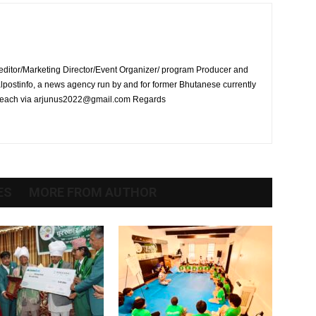
 editor/Marketing Director/Event Organizer/ program Producer and
postinfo, a news agency run by and for former Bhutanese currently
an reach via arjunus2022@gmail.com Regards
ES
MORE FROM AUTHOR