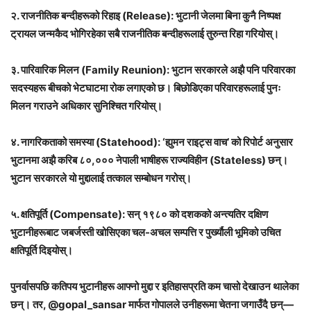
२. राजनीतिक बन्दीहरूको रिहाइ (Release): भुटानी जेलमा बिना कुनै निष्पक्ष
ट्रायल जन्मकैद भोगिरहेका सबै राजनीतिक बन्दीहरूलाई तुरुन्त रिहा गरियोस्।
३. पारिवारिक मिलन (Family Reunion): भुटान सरकारले अझै पनि परिवारका
सदस्यहरू बीचको भेटघाटमा रोक लगाएको छ। बिछोडिएका परिवारहरूलाई पुनः
मिलन गराउने अधिकार सुनिश्चित गरियोस्।
४. नागरिकताको समस्या (Statehood): ‘ह्युमन राइट्स वाच’ को रिपोर्ट अनुसार
भुटानमा अझै करिब ८०,००० नेपाली भाषीहरू राज्यविहीन (Stateless) छन्।
भुटान सरकारले यो मुद्दालाई तत्काल सम्बोधन गरोस्।
५. क्षतिपूर्ति (Compensate): सन् १९८० को दशकको अन्त्यतिर दक्षिण
भुटानीहरूबाट जबर्जस्ती खोसिएका चल-अचल सम्पत्ति र पुर्ख्यौली भूमिको उचित
क्षतिपूर्ति दिइयोस्।
पुनर्वासपछि कतिपय भुटानीहरू आफ्नो मुद्दा र इतिहासप्रति कम चासो देखाउन थालेका
छन्। तर, @gopal_sansar मार्फत गोपालले उनीहरूमा चेतना जगाउँदै छन्—