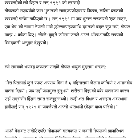
खरबन्दीको त्यो बिहान र सन् १९९१ को त्रासदी
गोपालको सङ्घर्षको जरा भुटानको साम्द्रुपजोङ्खार जिल्ला, डालिम ब्लकको
खरबन्दी गाउँमा गाडिएको छ। सन् १९९१ मा जब भुटान सरकारले ‘एक राष्ट्र,
एक भेष’ को नाममा नेपाली भाषी ल्होत्साम्पाहरूमाथि दमनको चक्र सुरु गर्‍यो, गोपाल
मात्र ८ वर्षका थिए। खेल्ने-कुद्ने उमेरमा उनले आफ्नै आँखाअगाडि राज्यको
विभेदकारी अनुहार देख्नुपर्‍यो।
त्यो समयको भयावह क्रूरता सम्झँदै गोपाल भावुक मुद्रामा भन्छन्:
“मेरा पितालाई कुनै स्पष्ट अपराध बिना नै ६ महिनासम्म जेलमा कोचियो र अमानवीय
यातना दिइयो। जब उहाँ जेलमुक्त हुनुभयो, शरीरमा दिइएको बर्बर यातनाका कारण
उहाँ राम्रोसँग हिँड्न समेत सक्नुहुन्नथ्यो। त्यही क्षत-विक्षत र असहाय अवस्थामा
हामीलाई सन् १९९१ मा जबर्जस्ती आफ्नो थातथलो छोड्न बाध्य पारियो।”
आफ्नै देशबाट लखेटिएपछि गोपालको बाल्यकाल र जवानी नेपालको झापास्थित