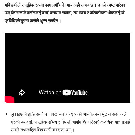
यदि हामीले सामूहिक रूपमा काम गर्‍यौँ भने न्याय अझै सम्भव छ। उनले स्पष्ट पारेका
छन् कि सत्ताले शरीरलाई बन्दी बनाउन सक्ला, तर न्याय र परिवर्तनको भोकलाई यो
प्रविधिको युगमा कसैले थुन्न सक्दैन।
लुकाइएको इतिहासको उजागर: सन् १९९० को आन्दोलनमा भुटान सरकारले
गरेको ज्यादती, सामूहिक शोषण र नेपाली भाषीमाथि गरिएको करुणिक यातनालाई
उनले तथ्यसहित विश्वव्यापी बनाएका छन्।