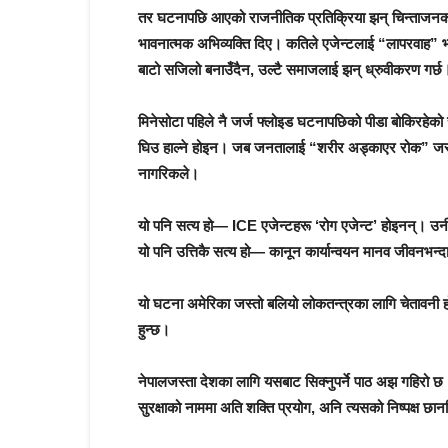
तर घटनापछि आएको राजनीतिक प्रतिक्रिया झन् चिन्ताजनक देख
भावनात्मक अभिव्यक्ति दिए। कतिले एजेन्टलाई “लापरवाह” भन
बाटो सजिलो बनाउँदैन, उल्टै समाजलाई झन् ध्रुवीकरण गर्छ
मिनेसोटा पहिले नै जर्ज फ्लोइड घटनापछिको पीडा बोकिरहेको 
घिउ हाल्ने होइन। जब जनतालाई “शरीर अड्काएर रोक” जस्ता
नागरिकले।
यो पनि सत्य हो— ICE एजेन्टहरू ‘रोग एजेन्ट’ होइनन्। उन
यो पनि उत्तिकै सत्य हो— कानून कार्यान्वयन मानव जीवनभन्द
यो घटना अमेरिका जस्तो बलियो लोकतन्त्रका लागि चेतावनी ह
हुन्छ।
नेपालजस्ता देशका लागि यसबाट सिक्नुपर्ने पाठ अझ गहिर
सुरक्षाको नाममा अति शक्ति प्रयोग, अनि त्यसको निष्पक्ष छान