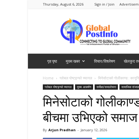
Thursday, August 6, 2026
Sign in / Join
Advertisem
Global
PostInfo
गृह पृष्ठ
मुख्य खबर
विचार/विश्लेषण
खेलकुद तथ
Home
ग्लोबल पोष्टइन्फो च्यानल
मिनेसोटाको गोलीकाण्ड : कानू
ग्लोबल पोष्टइन्फो च्यानल
मुख्य आकर्षण
समीक्षा/समालोचना
सामाजिक संजा
मिनेसोटाको गोलीकाण्
बीचमा उभिएको समाज
By
Arjun Pradhan
-
January 12, 2026