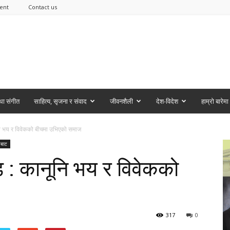
ent
Contact us
ा संगीत
साहित्य, सृजना र संवाद
जीवनशैली
देश-विदेश
हाम्रो बारेमा
नि भय र विवेकको बीचमा उभिएको समाज
लबाट
ड : कानूनि भय र विवेकको
317
0