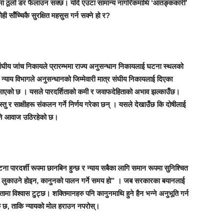
तामा ठूलो डर फैलाउन सक्छ। यदि एउटा सामान्य नागरिकमाथि ‘आतङ्ककारी’
ी साँच्चिकै सुरक्षित महसुस गर्न सक्ने हो र?
घीय जांच निकायले प्रारम्भमा राज्य अनुसन्धान निकायलाई घटना स्थलको
न्याय विभागले अनुसन्धानको जिम्मेवारी मात्र संघीय निकायलाई दिएका
 गुमाएको छ । यसले पारदर्शिताको कमी र जवाफदेहिताको अभाव झल्काउँछ।
्तु र साक्षीहरू संकलन गर्ने निर्णय गरेका छन् । यसले देखाउँछ कि दोषीलाई
भन्ने आवाज उठिरहेको छ।
घटना पारदर्शी रूपमा छानबिन हुन्छ र न्याय सबैका लागि समान रूपमा सुनिश्चित
त्य लुकाउने होइन, कानुनको पालन गर्ने समय हो” । जब सरकारका बयानलाई
तामा विश्वास टुट्छ। शक्तिमानहरु पनि कानुनमाथि हुने हैन भन्ने अनुभूति गर्न
्यक छ, ताकि न्यायको मोल हराउन नपरोस्।