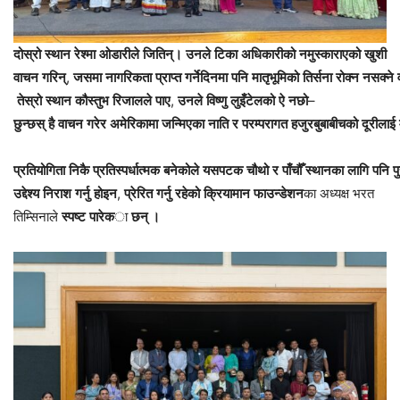
दोस्रो
स्थान
रेश्मा
ओडारीले
जितिन्।
उनले
टिका
अधिकारीको
नमुस्काराएको
खुशी
वाचन
गरिन्
,
जसमा
नागरिकता
प्राप्त
गर्ने
दिनमा
पनि
मातृभूमिको
तिर्सना
रोक्न
नसक्ने
तेस्रो
स्थान
कौस्तुभ
रिजालले
पाए
,
उनले
विष्णु
लुइँटेलको
ऐ
न
छो
–
छुन्छस्
है
वाचन
गरेर
अमेरिकामा
जन्मिएका
नाति
र
परम्परागत
हजुरबुबाबीचको
दूरीलाई
प्रतियोगिता
निकै
प्रतिस्पर्धात्मक
बनेकोले
यसपटक
चौथो
र
पाँचौँ
स्थानका
लागि
पनि
प
उद्देश्य
निराश
गर्नु
होइन
,
प्रेरित
गर्नु
रहेको
क्रियामान
फाउन्डेशन
का अध्यक्ष भरत
तिम्सिनाले
स्पष्ट
पारेक
ा
छन् ।