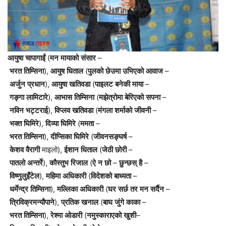
आयुषा
चापागाईं
(
मन
मायाको
संसार
–
भरत
तिम्सिना
),
आयुष
धिताल
(
पुलको
छेउमा
उभिएको
आवाज
–
अर्जुन
प्रधान
),
आयुषा
खतिवडा
(
पाइलट
बनेकी
माया
–
गङ्गा
लामिटारे
),
आभास
तिम्सिना
(
मझेत्रोमा
बेरिएको
सपना
–
नविन
भट्टराई
),
विप्लव
खतिवडा
(
मंगला
शर्माको
जीवनी
–
भक्त
घिमिरे
),
दिव्या
घिमिरे
(
ममता
–
भरत
तिम्सिना
),
दीप्सिका
घिमिरे
(
जीवनसङ्घर्ष
–
केशव
वैरागी
माइलो),
ईशान
धिताल
(
जेठी
छोरी
–
पातलो
अन्तर्रे
),
कौस्तुभ
रिजाल
(
ऐ
न
छो
–
छुन्छस्
है
–
विष्णुलुइँटेल
),
महिमा
अधिकारी
(
विदेशको
बाध्यता
–
धर्मेन्द्र
तिम्सिना
),
मल्लिका
अधिकारी
(
घर
सर्छ
तर
मन
सर्दैन
–
त्रिविक्रमन्यौपाने
),
प्रतिक
खनाल
(
बाघ
जुंगे
काका
–
भरत
तिम्सिना
),
रेश्मा
ओडारी
(
नमुस्काराएको
खुशी
–