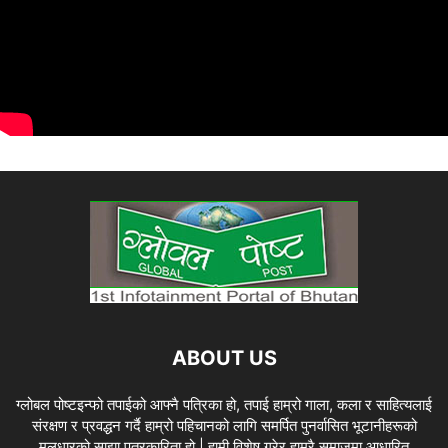
ABOUT US
ग्लोबल पोष्टइन्फो तपाईको आफ्नै पत्रिका हो, तपाई हाम्रो गाला, कला र साहित्यलाई
संरक्षण र प्रवद्धन गर्दै हाम्रो पहिचानको लागि समर्पित पुनर्वासित भूटानीहरूको
मुलधारको साझा पत्रकारिता हो | हामी विशेष गरेर हाम्रै समाजमा आधारित