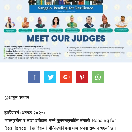
@अर्जुन प्रधान
ह्यारिसबर्ग
(
अगस्ट
२०२५
) –
‘
बालप्रतिभा
र
साझा
इतिहास
’
भन्ने
मूलमन्त्रसहित
संगालो
: Reading for
Resilience–II
ह्यारिसबर्ग
,
पेन्सिल्भेनियामा
भव्य
रूपमा
सम्पन्न
भएको
छ।