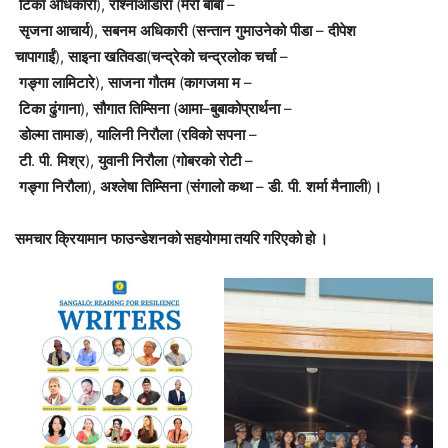
टिका
अधिकारी
),
रोश्नाओडारी
(
मेरो
बाबा
–
सृजना
आचार्य
),
सबनम
अधिकारी
(
सन्तान
गुमाउनेको
पीडा
–
दीपेश
चापागाईं
),
साइना
खतिवडा
(
चन्द्रेको
चन्द्रलोक
चर्चा
–
गङ्गा
लामिटारे
),
साजना
गौतम
(
कागजमा
म
–
टिका
ढुंगाना
),
सौगात
तिम्सिना
(
आमा
–
बुबाकोप्रार्थना
–
डोल्मा
तामाङ
),
यालिनी
निरौला
(
रविको
सपना
–
टी
.
पी
.
मिश्र
),
युवानी
निरौला
(
गोबरको
रोटी
–
गङ्गा
निरौला
),
अश्लेषा
तिम्सिना
(
संगालो
कथा
–
डी
.
पी
.
शर्मा
मैनााली
)
।
समचार क्रियामान
फाउन्डेशनको सहयोगमा तयरि गरिएको हो ।