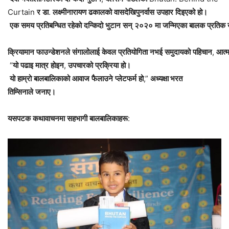
Curtain
र
डा
.
लक्ष्मीनारायण
ढकालको
वासदेखि
पुनर्वास
उपहार
दिइएको
हो।
एक
समय
प्रतिबन्धित
रहेको
दन्किदो
भुटान
सन्
२०२०
मा
जन्मिएका
बालक
प्रतिक
क्रियामान
फाउन्डेशनले
संगालोलाई
केवल
प्रतियोगिता
नभई
समुदायको
पहिचान
,
आत्म
“
यो
पढाइ
मात्र
होइन
,
उपचारको
प्रक्रिया
हो।
यो
हाम्रो
बालबालिकाको
आवाज
फैलाउने
प्लेटफर्म
हो
,”
अध्यक्षा भरत
तिम्सिनाले
जनाए।
यसपटक
कथावाचनमा
सहभागी
बालबालिकाहरू
: