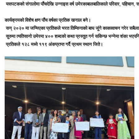
यसपटकको
संगालोमा
पाँचदेखि
उन्नाइस
वर्ष
उमेरका
बालबालिकाले
परिवार
,
पहिचान
,
स
कार्यक्रमको
विशेष
क्षण
पाँच
वर्षका
प्रतिक
खनाल
बने।
सन्
२०२०
मा
जन्मिएका
प्रतिकले
भरत
तिम्सिनाको
बाघ
जुंगे
काका
वाचन
गरेर
सबैला
सुरुमा
त्यतिसानो
उमेरमा
४००
शब्दको
कथा
प्रस्तुत
गर्न
सकिन्छ
भन्नेमा
शंका
भए
पन
प्रतिकले
१२८
मध्ये
११९
अंक
प्राप्त
गर्दै
प्रथम
स्थान
जिते।