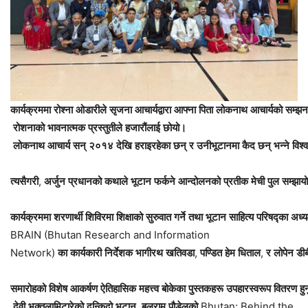
कार्यक्रममा
रोश्ना
ओडारीले
सृजना
आचार्यद्वारा
आफ्ना
पिता
लोकनाथ
आचार्यको
सम्झन
रोशनाको
भावनात्मक
प्रस्तुतीले
हजारौंलाई
छोयो।
लोकनाथ
आचार्य
सन्
२०१४
देखि
हराइरहेका
छन्
र
उनी
भूटानमा
कैद
छन्
भन्ने
विश्
त्यसैगरी
,
अर्जुन
प्रधानको
कथाले
भूटान
फर्कने
आन्दोलनको
प्रतीक
मेची
पुल
सम्झायो
कार्यक्रममा
शरणार्थी
शिविरमा
शिक्षाको
सुरुवात
गर्ने
तथा
भूटान
साहित्य
परिषद्का
अध्यक
BRAIN (Bhutan Research and Information
Network)
का
कार्यकारी
निर्देशक
भागीरथ
खतिवडा
,
पण्डित
हेम
धिताल
,
र
लोपेन
डीब
समारोहको
विशेष
आकर्षण
ऐतिहासिक
महत्त्व
बोकेका
पुस्तकहरू
उपहारस्वरूप
वितरण
हुन
देवी
भक्त
लामिटारेको
दन्किदो
भुटान
,
बलराम
पौडेलको
Bhutan: Behind the