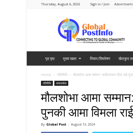
Thursday, August 6, 2026
Sign in / Join
Advertisem
Global
PostInfo
गृह पृष्ठ
मुख्य खबर
विचार/विश्लेषण
खेलकुद तथ
Home
गतिविधि
मौलशोभा आमा सम्मान: साहित्यकार दीपा राई पुन
गतिविधि
समाजसेवा
मौलशोभा आमा सम्मान:
पुनकी आमा विमला राईल
By
Global Post
-
August 13, 2024