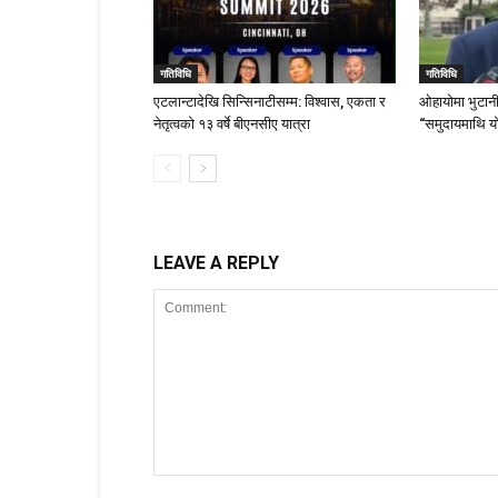
गतिविधि
गतिविधि
एटलान्टादेखि सिन्सिनाटीसम्म: विश्वास, एकता र
ओहायोमा भुटानी
नेतृत्वको १३ वर्षे बीएनसीए यात्रा
“समुदायमाथि य
LEAVE A REPLY