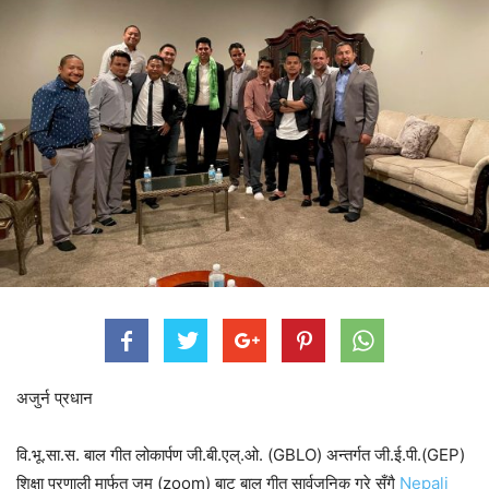
अजुर्न प्रधान
वि.भू.सा.स. बाल गीत लोकार्पण जी.बी.एल्.ओ. (GBLO) अन्तर्गत जी.ई.पी.(GEP)
शिक्षा प्रणाली मार्फत जुम (zoom) बाट बाल गीत सार्वजनिक गरे सँगै
Nepali