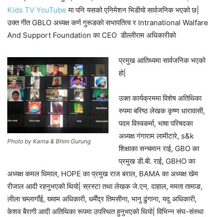
Kids TV YouTube
मा पनि यसको एनिमेशन भिडीयो सार्वजनिक भएको छ|
उक्त गीत GBLO अध्यक्ष कर्ण गुरूङको सभापतित्व र Intranational Walfare
And Support Foundation का CEO डील्लीराम अधिकारीको
प्रमुख आतिथ्यमा सार्वजनिक भएको
हो|
उक्त कार्यक्रममा विशेष अतिथिका
रुपमा बरिष्ठ लेखक कृष्ण धारावासी,
पदम विस्वकर्मा, भाषा परिषदका
अध्यक्ष गंगाराम लामीटारे, s&k
Photo by Karna & Bhim Gurung
शिक्षाका सन्चमान राई, GBO का
प्रमुख डी.बी. राई, GBHO का
अध्यक्ष कमल धिमाल, HOPE का प्रमुख राज बराल, BAMA का अध्यक्ष खेम
रीजाल आदी रहनुभएको थियो| स्रस्टा तथा लेखक जे.एन्. दाहाल, ममता तामाङ,
लीला चम्लागाँई, ख्याम अधिकारी, धर्मेंद्र तिमसीना, भानु ढुंगाना, यदु अधिकारी,
केशव बैरागी आदी अतिथिका रूपमा उपस्थित हुनुभएको थियो| विभिन्न संघ-संस्था